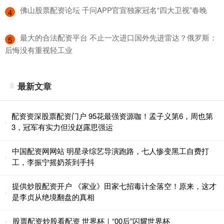
​佛山股票配资论坛 千问APP官宣独家冠名“四大卫视”春晚
4
​最大的合法配资平台 不止一次进口国外先进雷达？俄罗斯：
5
后悔没有重视轻工业
最新文章
配资资深股票配资门户 95花最强资源咖！孟子义第6，周也第
3，冠军有实力但没赵露思强运
中国配资网网站 明星录综艺导演跑路，七人惨变黑工自费打
工，李振宁摇奶茶到手抖
提供炒股配资开户 《家业》田家七招毒计全落空！原来，这才
是李贞从绝境翻盘的真相
股票配资炒股看配资 世界杯｜“00后”闪耀世界杯