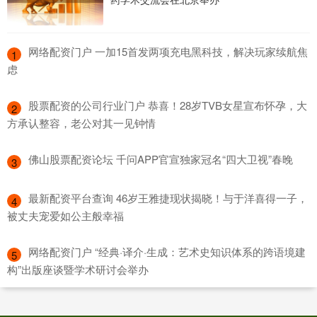
​网络配资门户 一加15首发两项充电黑科技，解决玩家续航焦
1
虑
​股票配资的公司行业门户 恭喜！28岁TVB女星宣布怀孕，大
2
方承认整容，老公对其一见钟情
​佛山股票配资论坛 千问APP官宣独家冠名“四大卫视”春晚
3
​最新配资平台查询 46岁王雅捷现状揭晓！与于洋喜得一子，
4
被丈夫宠爱如公主般幸福
​网络配资门户 “经典·译介·生成：艺术史知识体系的跨语境建
5
构”出版座谈暨学术研讨会举办